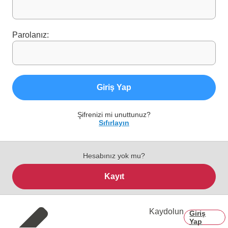
Parolanız:
Giriş Yap
Şifrenizi mi unuttunuz?
Sıfırlayın
Hesabınız yok mu?
Kayıt
Kaydolun
Giriş
Yap