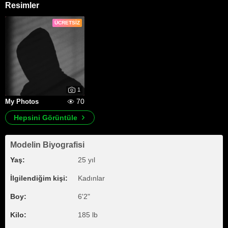
Resimler
ÜCRETSIZ
1
70
My Photos
Hepsini Görüntüle
Modelin Biyografisi
Yaş:
25 yıl
İlgilendiğim kişi:
Kadınlar
Boy:
6'2"
Kilo:
185 lb