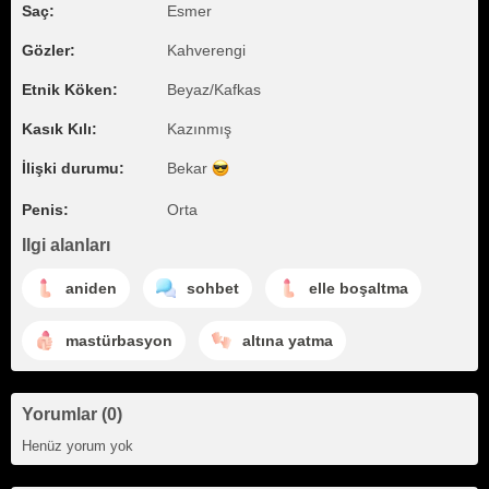
Saç:
Esmer
Gözler:
Kahverengi
Etnik Köken:
Beyaz/Kafkas
Kasık Kılı:
Kazınmış
İlişki durumu:
Bekar
Penis:
Orta
Ilgi alanları
aniden
sohbet
elle boşaltma
mastürbasyon
altına yatma
Yorumlar (0)
Henüz yorum yok