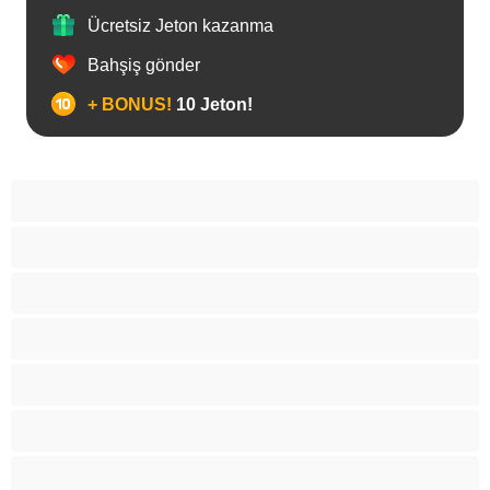
Ücretsiz Jeton kazanma
Bahşiş gönder
+ BONUS!
10 Jeton!
Anal
Ayılar
Biseksüel
Büyük Yaraklı
Gay
Heteroseksüel
Kaslı