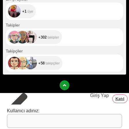
+1
üye
+302
Takipler
+302
takipler
+58
Takipçiler
+58
takipçiler
Giriş Yap
Katıl
Kullanıcı adınız: