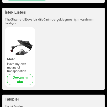
İstek Listesi
TheShamefulBoys
bir dileğinin gerçekleşmesi için yardımını
bekliyor!
Moto
Have my own
means of
transportation
Devamını
oku
Takipler
+1
En iyi üyeler