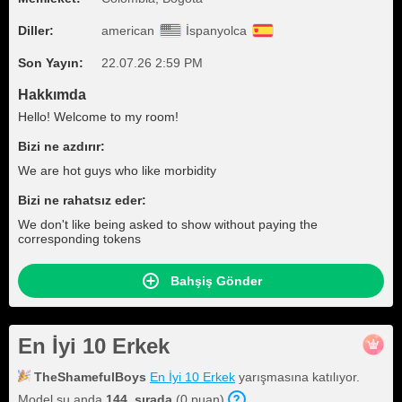
Diller:
american
İspanyolca
Son Yayın:
22.07.26 2:59 PM
Hakkımda
Hello! Welcome to my room!
Bizi ne azdırır:
We are hot guys who like morbidity
Bizi ne rahatsız eder:
We don't like being asked to show without paying the
corresponding tokens
Bahşiş Gönder
En İyi 10 Erkek
TheShamefulBoys
En İyi 10 Erkek
yarışmasına katılıyor.
Model şu anda
144. sırada
(0 puan).