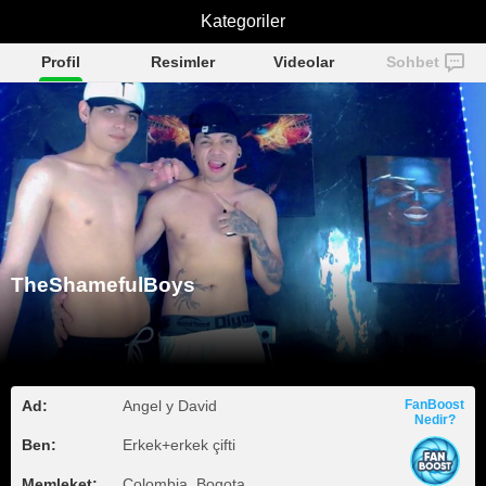
TheShamefulBoys
Kategoriler
Profil
Resimler
Videolar
Sohbet
TheShamefulBoys
Ad:
Angel y David
FanBoost
Nedir?
Ben:
Erkek+erkek çifti
Memleket:
Colombia, Bogota