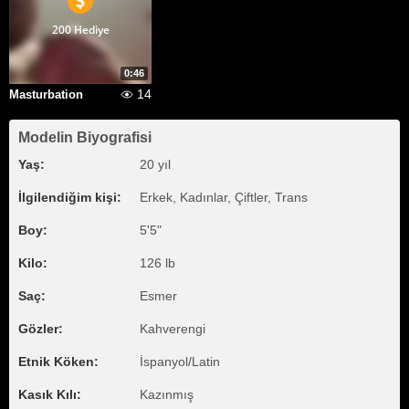
200 Hediye
0:46
14
Masturbation
Modelin Biyografisi
Yaş:
20 yıl
İlgilendiğim kişi:
Erkek, Kadınlar, Çiftler, Trans
Boy:
5'5"
Kilo:
126 lb
Saç:
Esmer
Gözler:
Kahverengi
Etnik Köken:
İspanyol/Latin
Kasık Kılı:
Kazınmış