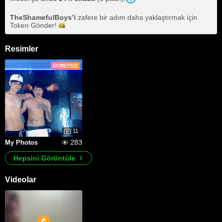
TheShamefulBoys
’i
zafere bir adım daha yaklaştırmak için
Token
Gönder!
Resimler
ÜCRETSIZ
11
283
My Photos
Hepsini Görüntüle
Videolar