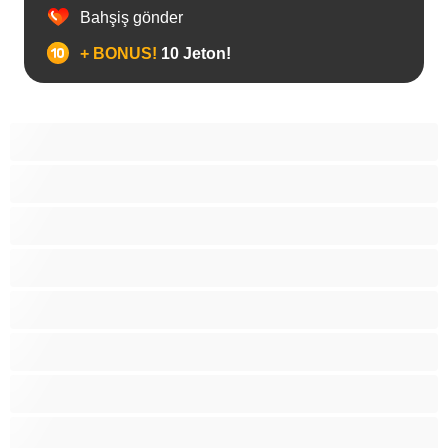
Bahşiş gönder
+ BONUS!
10 Jeton!
Anal
Ayılar
Biseksüel
Büyük Yaraklı
Gay
Heteroseksüel
Kaslı
Çiftler