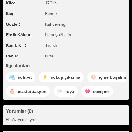
Kilo:
170 lb
Saç:
Esmer
Gözler:
Kahverengi
Etnik Köken:
İspanyol/Latin
Kasık Kılı:
Tıraşlı
Penis:
Orta
Ilgi alanları
sohbet
sokup çıkarma
içine boşalma
mastürbasyon
rüya
sevişme
Yorumlar (0)
Henüz yorum yok