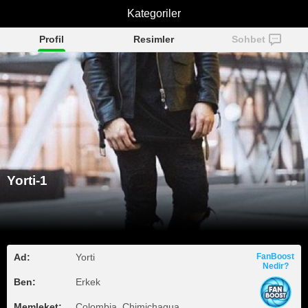
Kategoriler
Yorti-1
Profil
Resimler
Sohbet
Yorti-1
Ad:
Yorti
FanBoost
Nedir?
Ben:
Erkek
Memleket:
Colombia, Chimichagua