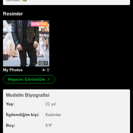
Resimler
ÜCRETSIZ
1
0
My Photos
Hepsini Görüntüle
Modelin Biyografisi
Yaş:
21 yıl
İlgilendiğim kişi:
Kadınlar
Boy:
5'9"